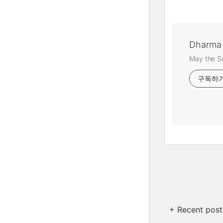
Dharma
May the S
구독하
+ Recent post