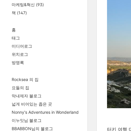
마케팅&혁신
(93)
책
(147)
홈
태그
미디어로그
위치로그
방명록
Rocksea 의 집
요들의 집
막내제자 블로그
넓게 비어있는 좁은 곳
Nonny's Adventures in Wonderland
이누잇님 블로그
BBABBON님의 블로그
터키 여행 