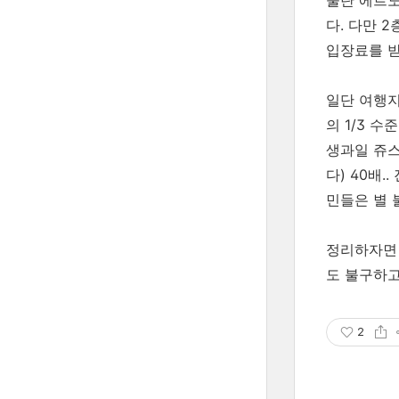
술탄 에르도
다. 다만 
입장료를 받
일단 여행지
의 1/3 
생과일 쥬스
다) 40배
민들은 별 
정리하자면 
도 불구하고
2