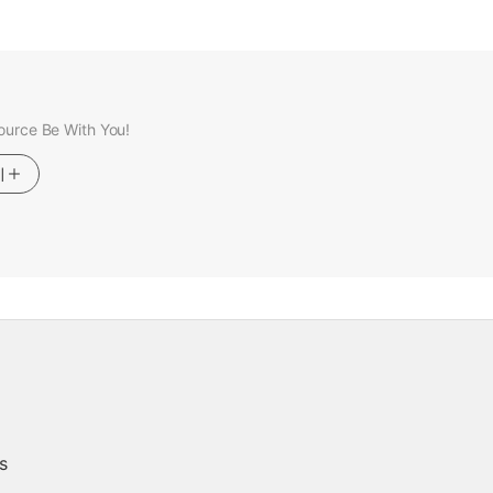
ource Be With You!
기
s