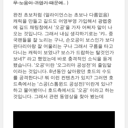
무 노움이 귀엽기 때문에
.. )
완전 초보처럼 (얼라이언스는 초보나 다름없음)
캐릭을 만들고 길드도 어영부영 가입해서 광렙중
에 길드 채팅창에서 '오공'을 가자 어쩌자 말이 나
오는 것입니다. 그래서 내심 생각하기로는 '캬.. 중
국팬들을 잘 노리는 구나, 손오공이 보스인가 보다
판다리아랑 잘 어울리는 구나 그래서 구름을 타고
다니는 캐릭이 보였나? 보스가 드랍하는 탈것인가
보네?' 라고 했었는데 바로 충격적인 소식을 듣게
됐습니다. '오공'이란 '오그리마 공성전'의 줄임말
이라는 것입니다. 8년동안 살아왔던 호드의 수도
를 공격한다니! 뭐 이런 컨텐츠가 있지? 그러면 호
드측에서는 '스공(스톰윈드 공성전)'이란게 있나?
하고 물어봤더니 호드측에서도 '오공' 이라고 하는
것입니다. 그래서 관련 동영상을 찾아 봤는데