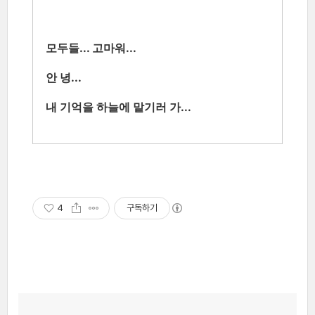
모두들... 고마워...
안 녕...
내 기억을 하늘에 맡기러 가...
4
구독하기