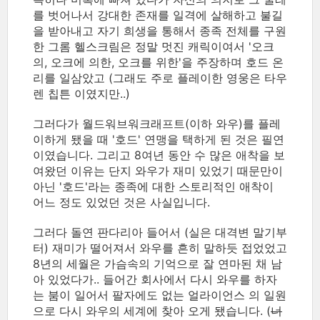
를 벗어나서 강대한 존재를 일격에 살해하고 불길
을 받아내고 자기 희생을 통해서 종족 전체를 구원
한 그롬 헬스크림은 정말 멋진 캐릭이여서 '오크
의, 오크에 의한, 오크를 위한'을 주장하며 호드 온
리를 일삼았고 (그래도 주로 플레이한 영웅은 타우
렌 칩튼 이였지만..)
그러다가 월드워브워크래프트(이하 와우)를 플레
이하게 됐을 때 '호드' 연맹을 택하게 된 것은 필연
이였습니다. 그리고 8여년 동안 수 많은 애착을 보
여왔던 이유는 단지 와우가 재미 있었기 때문만이
아닌 '호드'라는 종족에 대한 스토리적인 애착이
어느 정도 있었던 것은 사실입니다.
그러다 돌연 판다리아 들어서 (실은 대격변 말기부
터) 재미가 떨어져서 와우를 흔히 말하듯 접었었고
8년의 세월은 가슴속의 기억으로 잘 연마된 채 남
아 있었다가.. 들어간 회사에서 다시 와우를 하자
는 붐이 일어서 팔자에도 없는 얼라이언스 의 일원
으로 다시 와우의 세계에 찾아 오게 됐습니다. (
너